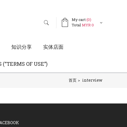
My cart
(
0
)
Total
MYR 0
知识分享
实体店面
(“TERMS OF USE”)
首页
interview
FACEBOOK