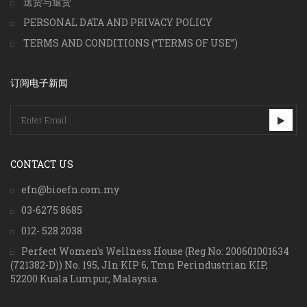
送货与退货
PERSONAL DATA AND PRIVACY POLICY
TERMS AND CONDITIONS (“TERMS OF USE”)
订阅电子新闻
CONTACT US
efn@bioefn.com.my
03-6275 8685
012- 528 2038
Perfect Women's Wellness House (Reg No: 200601001634
(721382-D)) No. 195, Jln KIP 6, Tmn Perindustrian KIP,
52200 Kuala Lumpur, Malaysia.