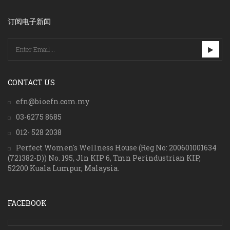
订阅电子新闻
CONTACT US
efn@bioefn.com.my
03-6275 8685
012- 528 2038
Perfect Women's Wellness House (Reg No: 200601001634
(721382-D)) No. 195, Jln KIP 6, Tmn Perindustrian KIP,
52200 Kuala Lumpur, Malaysia.
FACEBOOK